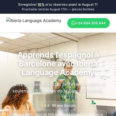
Enregistrer
10%
si tu réserves avant le
August 11
Prochaine rentrée
August 17th
— places limitées
+34 694 206 944
Apprends l'espagnol à
Barcelone avec Iberia
Language Academy
Petits groupes avec des professeurs natifs, à
seulement 5 minutes de la Sagrada Família.
★
4.8 · 86 avis Google
Depuis 2012 · plus de 500 étudiants nous font confiance