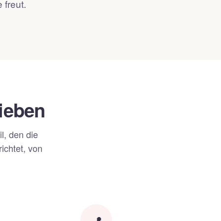
 freut.
lieben
l, den die
ichtet, von
📍