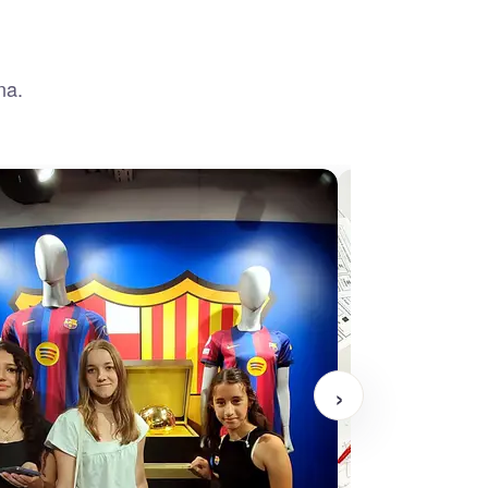
na.
›