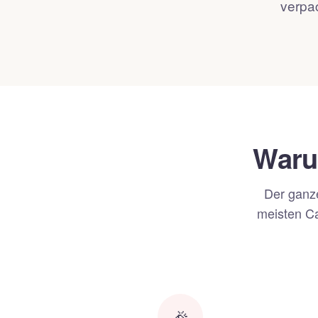
verpac
Warum
Der ganze
meisten Ca
🎉