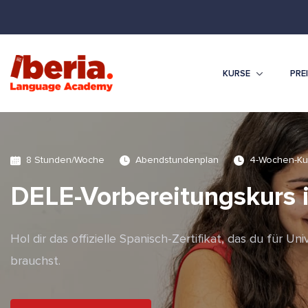
KURSE
PRE
8 Stunden/Woche
Abendstundenplan
4-Wochen-Ku
DELE-Vorbereitungskurs 
Hol dir das offizielle Spanisch-Zertifikat, das du für U
brauchst.