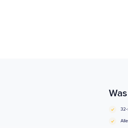
Was 
32-
All