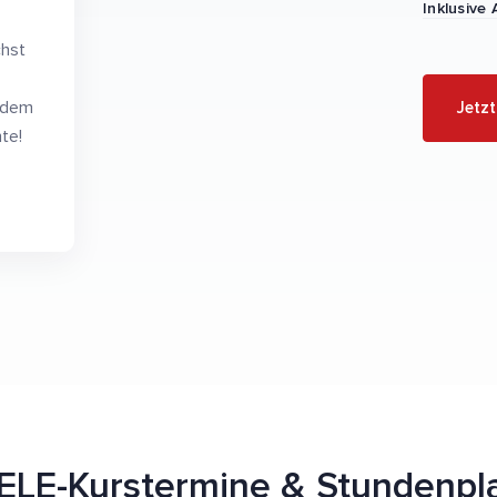
Inklusive 
chst
jedem
Jetz
te!
ELE-Kurstermine & Stundenpl