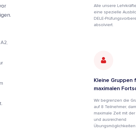
vor
Alle unsere Lehrkräf
eine spezielle Ausbil
igen.
DELE-Prüfungsvorbere
absolviert.
 A2,
ur
Kleine Gruppen f
um
maximalen Fortsc
Wir begrenzen die Gru
t.
auf 8 Teilnehmer, dam
maximale Zeit mit der 
und ausreichend
Übungsmöglichkeiten 