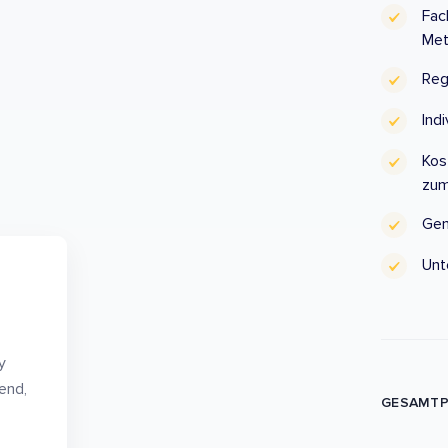
Fac
Met
Reg
Ind
Kos
zum
Gem
Unt
y
end,
GESAMTP