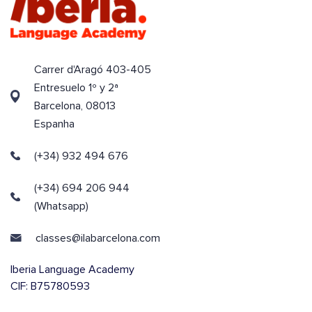
Carrer d'Aragó 403-405
Entresuelo 1º y 2ª
Barcelona, 08013
Espanha
(+34) 932 494 676
(+34) 694 206 944
(Whatsapp)
classes@ilabarcelona.com
Iberia Language Academy
CIF: B75780593