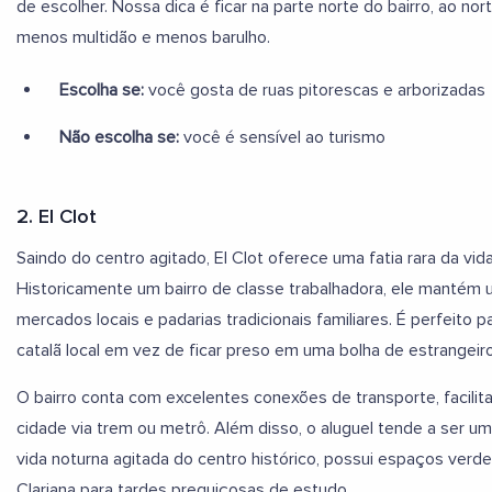
de escolher. Nossa dica é ficar na parte norte do bairro, ao n
menos multidão e menos barulho.
Escolha se:
você gosta de ruas pitorescas e arborizadas
Não escolha se:
você é sensível ao turismo
2. El Clot
Saindo do centro agitado, El Clot oferece uma fatia rara da vid
Historicamente um bairro de classe trabalhadora, ele manté
mercados locais e padarias tradicionais familiares. É perfeito
catalã local em vez de ficar preso em uma bolha de estrangeir
O bairro conta com excelentes conexões de transporte, facilit
cidade via trem ou metrô. Além disso, o aluguel tende a ser u
vida noturna agitada do centro histórico, possui espaços verde
Clariana para tardes preguiçosas de estudo.