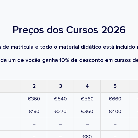
Preços dos Cursos 2026
 de matrícula e todo o material didático está incluído 
ada um de vocês ganha 10% de desconto em cursos de
2
3
4
5
€360
€540
€560
€660
€180
€270
€360
€400
–
–
–
–
–
–
€80
–