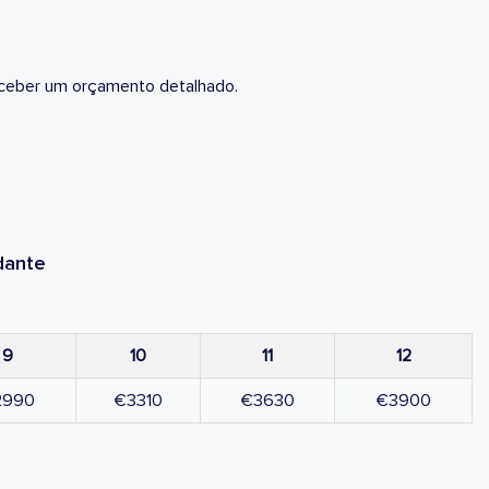
eceber um orçamento detalhado.
dante
9
10
11
12
2990
€3310
€3630
€3900