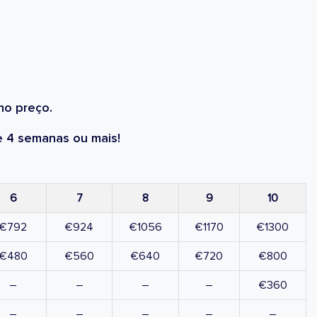
no preço.
 4 semanas ou mais!
6
7
8
9
10
€792
€924
€1056
€1170
€1300
€480
€560
€640
€720
€800
–
–
–
–
€360
–
–
–
–
–