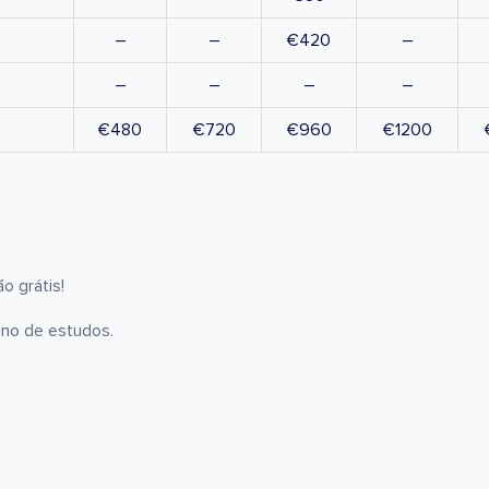
–
–
€420
–
–
–
–
–
€480
€720
€960
€1200
o grátis!
ano de estudos.