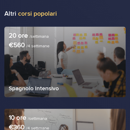
Altri
corsi popolari
20 ore
/settimana
€560
/4 settimane
Spagnolo Intensivo
10 ore
/settimana
€360
/4 settimane