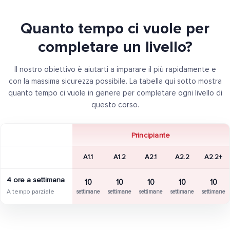
Quanto tempo ci vuole per
completare un livello?
Il nostro obiettivo è aiutarti a imparare il più rapidamente e
con la massima sicurezza possibile. La tabella qui sotto mostra
quanto tempo ci vuole in genere per completare ogni livello di
questo corso.
Principiante
A1.1
A1.2
A2.1
A2.2
A2.2+
4 ore a settimana
10
10
10
10
10
A tempo parziale
settimane
settimane
settimane
settimane
settimane