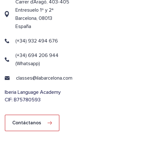
Carrer d’Aragó, 403-405
Entresuelo 1º y 2ª
Barcelona, 08013
España
(+34) 932 494 676
(+34) 694 206 944
(Whatsapp)
classes@ilabarcelona.com
Iberia Language Academy
CIF: B75780593
Contáctanos