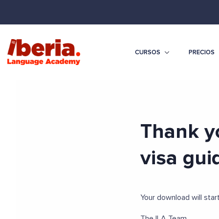
CURSOS
PRECIOS
Thank y
visa gui
Your download will star
The ILA Team