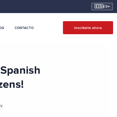
🇪🇸
ES
Inscríbete ahora
OG
CONTACTO
 Spanish
zens!
y.