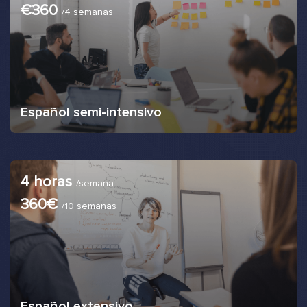
€360
/4 semanas
Español semi-intensivo
4 horas
/semana
360€
/10 semanas
Español extensivo