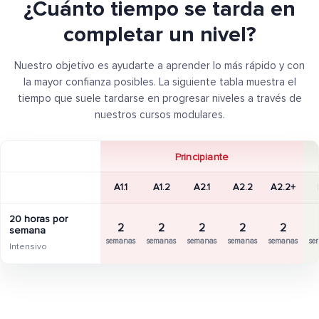
¿Cuánto tiempo se tarda en
completar un nivel?
Nuestro objetivo es ayudarte a aprender lo más rápido y con
la mayor confianza posibles. La siguiente tabla muestra el
tiempo que suele tardarse en progresar niveles a través de
nuestros cursos modulares.
Principiante
A1.1
A1.2
A2.1
A2.2
A2.2+
20 horas por
2
2
2
2
2
semana
semanas
semanas
semanas
semanas
semanas
se
Intensivo