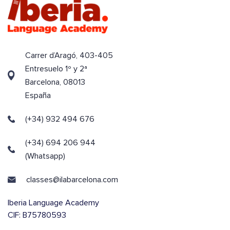
Carrer d’Aragó, 403-405
Entresuelo 1º y 2ª
Barcelona, 08013
España
(+34) 932 494 676
(+34) 694 206 944
(Whatsapp)
classes@ilabarcelona.com
Iberia Language Academy
CIF: B75780593